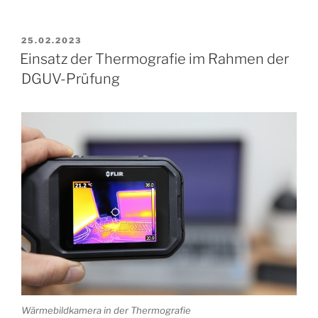
Rolle
der
Unternehmensberatung
VERÖFFENTLICHT
25.02.2023
AM
für
Einsatz der Thermografie im Rahmen der
nachhaltigen
DGUV-Prüfung
Unternehmenserfolg“
Wärmebildkamera in der Thermografie