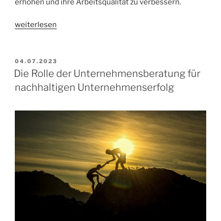
erhöhen und ihre Arbeitsqualität zu verbessern.
„Telefonischer
weiterlesen
Sekretariatsservice
für
Anwälte“
VERÖFFENTLICHT
04.07.2023
AM
Die Rolle der Unternehmensberatung für
nachhaltigen Unternehmenserfolg