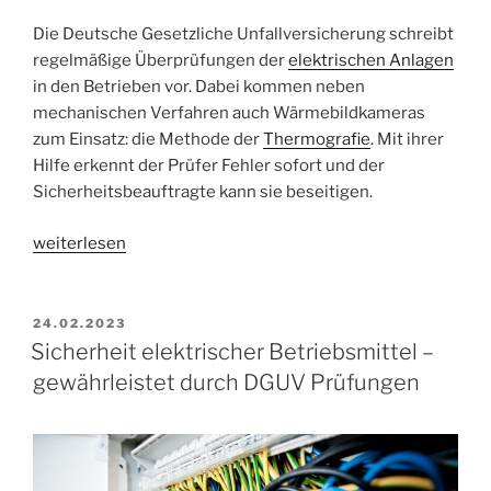
Die Deutsche Gesetzliche Unfallversicherung schreibt
regelmäßige Überprüfungen der
elektrischen Anlagen
in den Betrieben vor. Dabei kommen neben
mechanischen Verfahren auch Wärmebildkameras
zum Einsatz: die Methode der
Thermografie
. Mit ihrer
Hilfe erkennt der Prüfer Fehler sofort und der
Sicherheitsbeauftragte kann sie beseitigen.
„Einsatz
weiterlesen
der
Thermografie
im
VERÖFFENTLICHT
24.02.2023
AM
Rahmen
Sicherheit elektrischer Betriebsmittel –
der
gewährleistet durch DGUV Prüfungen
DGUV-
Prüfung“