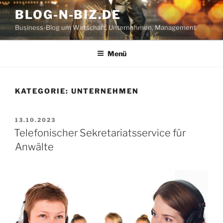
Zum
BLOG-N-BIZ.DE
Inhalt
Business-Blog um Wirtschaft, Unternehmen, Management
springen
Menü
KATEGORIE:
UNTERNEHMEN
VERÖFFENTLICHT
13.10.2023
AM
Telefonischer Sekretariatsservice für
Anwälte