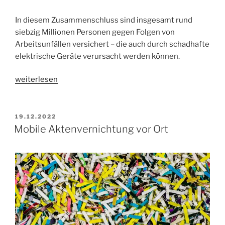
In diesem Zusammenschluss sind insgesamt rund
siebzig Millionen Personen gegen Folgen von
Arbeitsunfällen versichert – die auch durch schadhafte
elektrische Geräte verursacht werden können.
„Sicherheit
weiterlesen
elektrischer
Betriebsmittel
–
VERÖFFENTLICHT
19.12.2022
AM
gewährleistet
Mobile Aktenvernichtung vor Ort
durch
DGUV
Prüfungen“