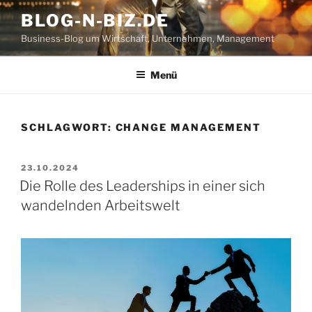
Zum
BLOG-N-BIZ.DE
Inhalt
Business-Blog um Wirtschaft, Unternehmen, Management
springen
Menü
SCHLAGWORT:
CHANGE MANAGEMENT
VERÖFFENTLICHT
23.10.2024
AM
Die Rolle des Leaderships in einer sich
wandelnden Arbeitswelt