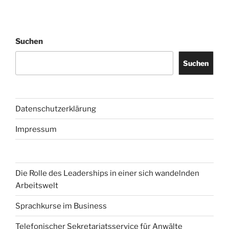
Rolle
des
Leaderships
Suchen
in
einer
Suchen
sich
wandelnden
Arbeitswelt“
Datenschutzerklärung
Impressum
Die Rolle des Leaderships in einer sich wandelnden
Arbeitswelt
Sprachkurse im Business
Telefonischer Sekretariatsservice für Anwälte