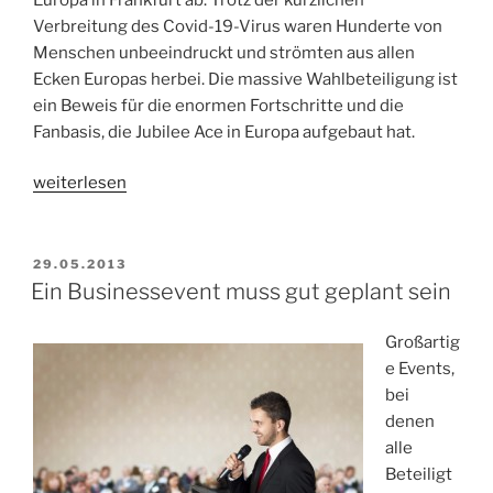
Verbreitung des Covid-19-Virus waren Hunderte von
Menschen unbeeindruckt und strömten aus allen
Ecken Europas herbei. Die massive Wahlbeteiligung ist
ein Beweis für die enormen Fortschritte und die
Fanbasis, die Jubilee Ace in Europa aufgebaut hat.
„Jubiläums-
weiterlesen
Ass
Euro
Grand
VERÖFFENTLICHT
29.05.2013
AM
Kickoff“
Ein Businessevent muss gut geplant sein
Großartig
e Events,
bei
denen
alle
Beteiligt