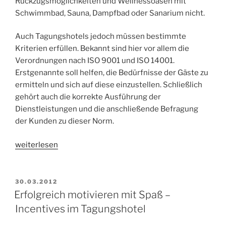
Rückzugsmöglichkeiten und Wellnessoasen mit
Schwimmbad, Sauna, Dampfbad oder Sanarium nicht.
Auch Tagungshotels jedoch müssen bestimmte
Kriterien erfüllen. Bekannt sind hier vor allem die
Verordnungen nach ISO 9001 und ISO 14001.
Erstgenannte soll helfen, die Bedürfnisse der Gäste zu
ermitteln und sich auf diese einzustellen. Schließlich
gehört auch die korrekte Ausführung der
Dienstleistungen und die anschließende Befragung
der Kunden zu dieser Norm.
„Seminare
weiterlesen
und
Kongresse
in
VERÖFFENTLICHT
30.03.2012
AM
Tagungshotels
Erfolgreich motivieren mit Spaß –
mit
Incentives im Tagungshotel
QM