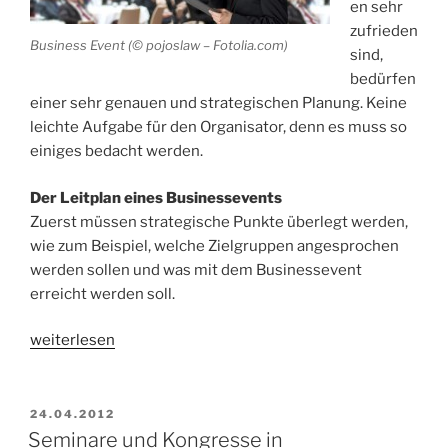
en sehr
zufrieden
Business Event (© pojoslaw – Fotolia.com)
sind,
bedürfen
einer sehr genauen und strategischen Planung. Keine
leichte Aufgabe für den Organisator, denn es muss so
einiges bedacht werden.
Der Leitplan eines Businessevents
Zuerst müssen strategische Punkte überlegt werden,
wie zum Beispiel, welche Zielgruppen angesprochen
werden sollen und was mit dem Businessevent
erreicht werden soll.
„Ein
weiterlesen
Businessevent
muss
gut
VERÖFFENTLICHT
24.04.2012
AM
geplant
Seminare und Kongresse in