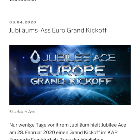
19
–
Früherkennung
VERÖFFENTLICHT
03.04.2020
AM
durch
Jubiläums-Ass Euro Grand Kickoff
automatische
Fiebermessung
am
Firmeneingang“
© Jubilee Ace
Nur wenige Tage vor ihrem Jubiläum hielt Jubilee Ace
am 28. Februar 2020 einen Grand Kickoff im KAP
Europa in Frankfurt ab. Trotz der kürzlichen