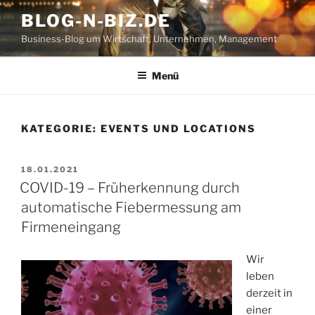
Zum
BLOG-N-BIZ.DE
Inhalt
Business-Blog um Wirtschaft, Unternehmen, Management
springen
Menü
KATEGORIE:
EVENTS UND LOCATIONS
VERÖFFENTLICHT
18.01.2021
AM
COVID-19 – Früherkennung durch
automatische Fiebermessung am
Firmeneingang
Wir
leben
derzeit in
einer