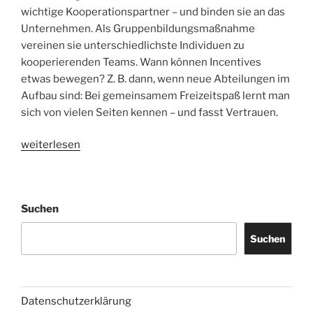
wichtige Kooperationspartner – und binden sie an das
Unternehmen. Als Gruppenbildungsmaßnahme
vereinen sie unterschiedlichste Individuen zu
kooperierenden Teams. Wann können Incentives
etwas bewegen? Z. B. dann, wenn neue Abteilungen im
Aufbau sind: Bei gemeinsamem Freizeitspaß lernt man
sich von vielen Seiten kennen – und fasst Vertrauen.
„Erfolgreich
weiterlesen
motivieren
mit
Spaß
Suchen
–
Incentives
Suchen
im
Tagungshotel“
Datenschutzerklärung