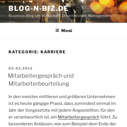
Zum
BLOG-N-BIZ.DE
Inhalt
Business-Blog um Wirtschaft, Unternehmen, Management
springen
Menü
KATEGORIE:
KARRIERE
VERÖFFENTLICHT
05.02.2012
AM
Mitarbeitergespräch und
Mitarbeiterbeurteilung
In den meisten mittleren und größeren Unternehmen
ist es heute gängige Praxis, dass zumindest einmal im
Jahr der Vorgesetzte mit jedem Angestellten, für den
er verantwortlich ist, ein
Mitarbeitergespräch
führt. Zu
besonderen Anlässen, wie zum Beispiel dem Ende der