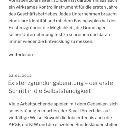
Vorhaben zu erhalten, sondern ist darüberhinaus auch
ein wirksames Kontrollinstrument für die ersten Jahre
des Geschäftsbetriebes. Jedes Unternehmen braucht
eine klare Identität und mit dem Businessplan hat der
Existenzgründer die Möglichkeit, die Grundlagen
seiner Unternehmung fest zu schreiben und daran
immer wieder die Entwicklung zu messen.
„Was
weiterlesen
ein
Businessplan
unbedingt
VERÖFFENTLICHT
22.01.2012
AM
beinhalten
Existenzgründungsberatung – der erste
muss“
Schritt in die Selbstständigkeit
Viele Arbeitsuchende spielen mit dem Gedanken, sich
selbstständig zu machen, der Staat fördert das auf
vielfältige Weise. Sowohl die Jobcenter als auch die
ARGE, die KfW und die einzelnen Bundesländer stellen