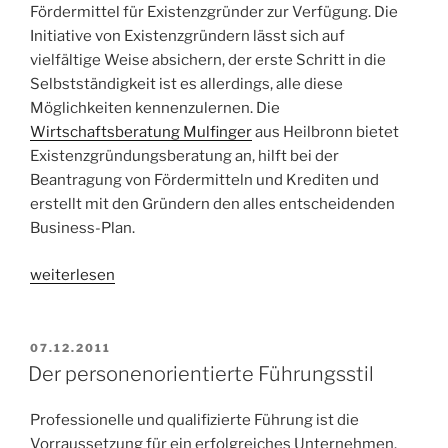
Fördermittel für Existenzgründer zur Verfügung. Die
Initiative von Existenzgründern lässt sich auf
vielfältige Weise absichern, der erste Schritt in die
Selbstständigkeit ist es allerdings, alle diese
Möglichkeiten kennenzulernen. Die
Wirtschaftsberatung Mulfinger
aus Heilbronn bietet
Existenzgründungsberatung an, hilft bei der
Beantragung von Fördermitteln und Krediten und
erstellt mit den Gründern den alles entscheidenden
Business-Plan.
„Existenzgründungsberatung
weiterlesen
–
der
erste
VERÖFFENTLICHT
07.12.2011
AM
Schritt
Der personenorientierte Führungsstil
in
die
Professionelle und qualifizierte Führung ist die
Selbstständigkeit“
Vorraussetzung für ein erfolgreiches Unternehmen.