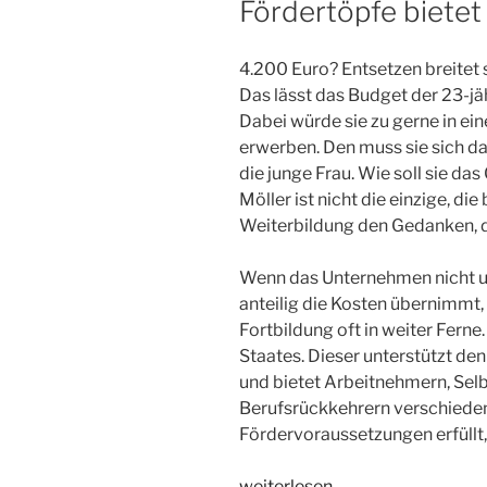
Fördertöpfe bietet
4.200 Euro? Entsetzen breitet s
Das lässt das Budget der 23-jä
Dabei würde sie zu gerne in ei
erwerben. Den muss sie sich d
die junge Frau. Wie soll sie d
Möller ist nicht die einzige, die
Weiterbildung den Gedanken, d
Wenn das Unternehmen nicht un
anteilig die Kosten übernimmt, 
Fortbildung oft in weiter Ferne.
Staates. Dieser unterstützt de
und bietet Arbeitnehmern, Sel
Berufsrückkehrern verschiede
Fördervoraussetzungen erfüllt, 
„Hohe
weiterlesen