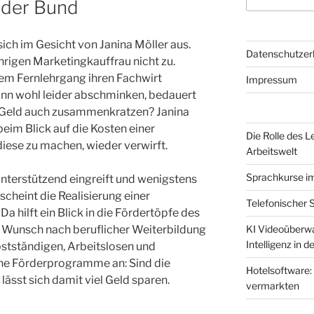
 der Bund
ich im Gesicht von Janina Möller aus.
Datenschutzer
hrigen Marketingkauffrau nicht zu.
nem Fernlehrgang ihren Fachwirt
Impressum
ann wohl leider abschminken, bedauert
as Geld auch zusammenkratzen? Janina
 beim Blick auf die Kosten einer
Die Rolle des L
iese zu machen, wieder verwirft.
Arbeitswelt
Sprachkurse i
terstützend eingreift und wenigstens
scheint die Realisierung einer
Telefonischer 
 Da hilft ein Blick in die Fördertöpfe des
n Wunsch nach beruflicher Weiterbildung
KI Videoüberwa
Intelligenz in 
bstständigen, Arbeitslosen und
ne Förderprogramme an: Sind die
Hotelsoftware:
lässt sich damit viel Geld sparen.
vermarkten