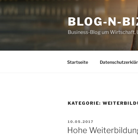
Zum
Inhalt
BLOG-N-BI
springen
Business-Blog um Wirtschaft
Startseite
Datenschutzerklä
KATEGORIE:
WEITERBIL
VERÖFFENTLICHT
10.05.2017
AM
Hohe Weiterbildun