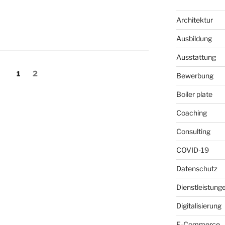
Architektur
Ausbildung
Ausstattung
ng
Seite
Seite
1
2
Bewerbung
Boiler plate
Coaching
Consulting
COVID-19
Datenschutz
Dienstleistung
Digitalisierung
E-Commerce