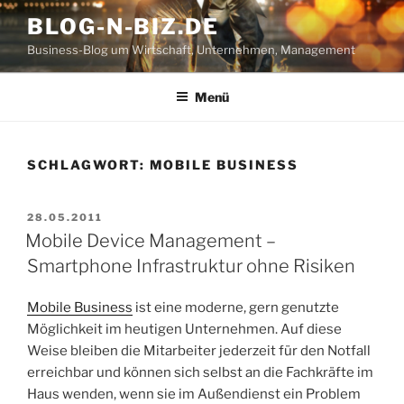
Zum
BLOG-N-BIZ.DE
Inhalt
Business-Blog um Wirtschaft, Unternehmen, Management
springen
Menü
SCHLAGWORT:
MOBILE BUSINESS
VERÖFFENTLICHT
28.05.2011
AM
Mobile Device Management –
Smartphone Infrastruktur ohne Risiken
Mobile Business
ist eine moderne, gern genutzte
Möglichkeit im heutigen Unternehmen. Auf diese
Weise bleiben die Mitarbeiter jederzeit für den Notfall
erreichbar und können sich selbst an die Fachkräfte im
Haus wenden, wenn sie im Außendienst ein Problem