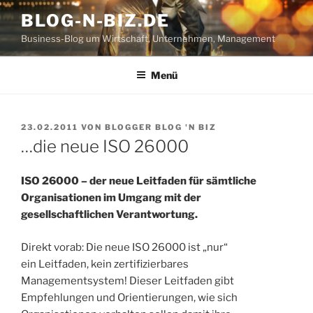
Zum
BLOG-N-BIZ.DE
Inhalt
Business-Blog um Wirtschaft, Unternehmen, Management
springen
Menü
VERÖFFENTLICHT
23.02.2011
VON
BLOGGER BLOG 'N BIZ
AM
…die neue ISO 26000
ISO 26000 – der neue Leitfaden für sämtliche
Organisationen im Umgang mit der
gesellschaftlichen Verantwortung.
Direkt vorab: Die neue ISO 26000 ist „nur“
ein Leitfaden, kein zertifizierbares
Managementsystem! Dieser Leitfaden gibt
Empfehlungen und Orientierungen, wie sich