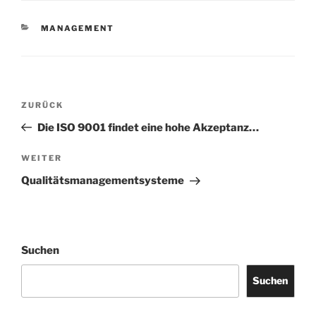
KATEGORIEN
MANAGEMENT
Beitrags-
Vorheriger
ZURÜCK
Navigation
Beitrag
Die ISO 9001 findet eine hohe Akzeptanz…
Nächster
WEITER
Beitrag
Qualitätsmanagementsysteme
Suchen
Suchen