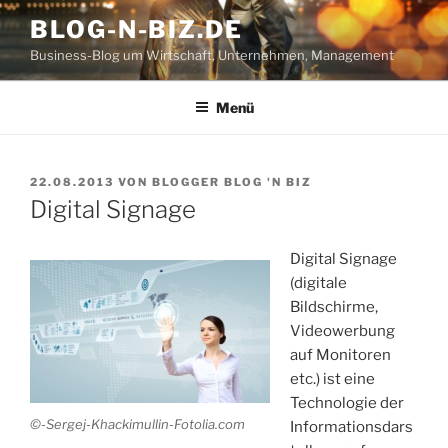
Zum
BLOG-N-BIZ.DE
Inhalt
Business-Blog um Wirtschaft, Unternehmen, Management
springen
Menü
VERÖFFENTLICHT
22.08.2013
VON
BLOGGER BLOG 'N BIZ
AM
Digital Signage
Digital Signage
(digitale
Bildschirme,
Videowerbung
auf Monitoren
etc.) ist eine
Technologie der
©-Sergej-Khackimullin-Fotolia.com
Informationsdars