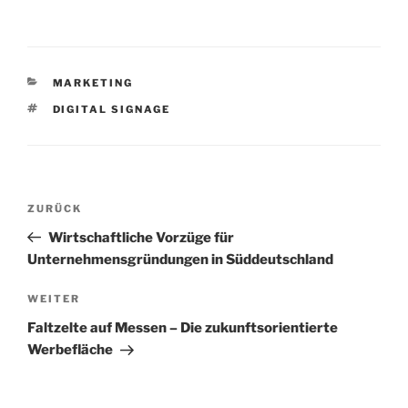
KATEGORIEN
MARKETING
SCHLAGWÖRTER
DIGITAL SIGNAGE
Beitrags-
Vorheriger
ZURÜCK
Navigation
Beitrag
Wirtschaftliche Vorzüge für
Unternehmensgründungen in Süddeutschland
Nächster
WEITER
Beitrag
Faltzelte auf Messen – Die zukunftsorientierte
Werbefläche