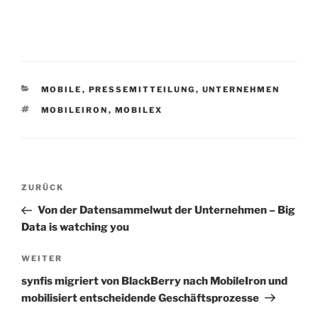
KATEGORIEN
MOBILE
,
PRESSEMITTEILUNG
,
UNTERNEHMEN
SCHLAGWÖRTER
MOBILEIRON
,
MOBILEX
Beitrags-
Vorheriger
ZURÜCK
Navigation
Beitrag
Von der Datensammelwut der Unternehmen – Big
Data is watching you
Nächster
WEITER
Beitrag
synfis migriert von BlackBerry nach MobileIron und
mobilisiert entscheidende Geschäftsprozesse