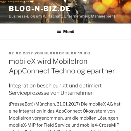
Zum
BLOG-N-BIZ.DE
Inhalt
Business-Blog um Wirtschaft, Unternehmen, Management
springen
Menü
VERÖFFENTLICHT
07.02.2017
VON
BLOGGER BLOG 'N BIZ
AM
mobileX wird MobileIron
AppConnect Technologiepartner
Integration beschleunigt und optimiert
Serviceprozesse von Unternehmen
(PresseBox) (München,
31.01.2017
) Die mobileX AG hat
eine Integration in das AppConnect Ökosystem von
MobileIron vorgenommen, um die mobilen Lösungen
mobileX-MIP for Field Service und mobileX-CrossMIP