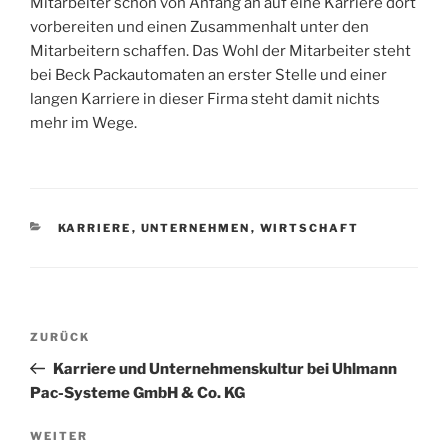
Mitarbeiter schon von Anfang an auf eine Karriere dort
vorbereiten und einen Zusammenhalt unter den
Mitarbeitern schaffen. Das Wohl der Mitarbeiter steht
bei Beck Packautomaten an erster Stelle und einer
langen Karriere in dieser Firma steht damit nichts
mehr im Wege.
KATEGORIEN
KARRIERE
,
UNTERNEHMEN
,
WIRTSCHAFT
Beitrags-
Vorheriger
ZURÜCK
Navigation
Beitrag
Karriere und Unternehmenskultur bei Uhlmann
Pac-Systeme GmbH & Co. KG
Nächster
WEITER