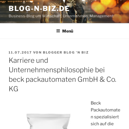
Zum
BLOG-N-BIZ.DE
Inhalt
Business-Blog um Wirtschaft, Unternehmen, Management
springen
Menü
VERÖFFENTLICHT
11.07.2017
VON
BLOGGER BLOG 'N BIZ
AM
Karriere und
Unternehmensphilosophie bei
beck packautomaten GmbH & Co.
KG
Beck
Packautomate
n spezialisiert
sich auf die