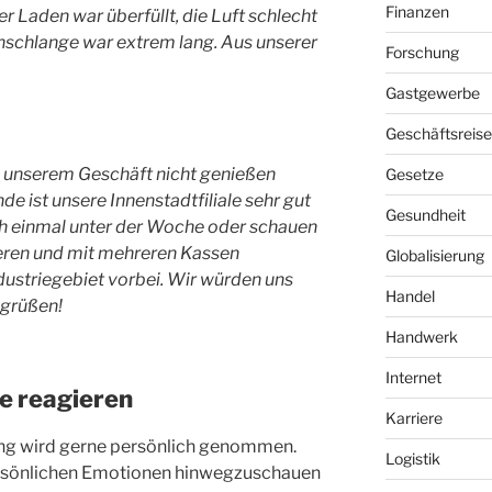
Finanzen
 Laden war überfüllt, die Luft schlecht
enschlange war extrem lang. Aus unserer
Forschung
Gastgewerbe
Geschäftsreis
n unserem Geschäft nicht genießen
Gesetze
 ist unsere Innenstadtfiliale sehr gut
Gesundheit
h einmal unter der Woche oder schauen
eren und mit mehreren Kassen
Globalisierung
dustriegebiet vorbei. Wir würden uns
Handel
egrüßen!
Handwerk
Internet
e reagieren
Karriere
ung wird gerne persönlich genommen.
Logistik
persönlichen Emotionen hinwegzuschauen