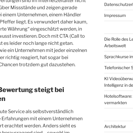
rtungen sind im Internetzeitalter nicht
Datenschutzer
 über Missstände und zeigen gerade
ei einem Unternehmen, einem Händler
Impressum
Pfeffer liegt. Es verwundert daher kaum,
rte Währung“ eingeschätzt werden, in
sst investieren. Doch mit CTA (Call to
Die Rolle des L
 es leider noch lange nicht getan.
Arbeitswelt
wie ein Unternehmen mit jeder einzelnen
Sprachkurse i
richtig reagiert, hat sogar bei
Chancen trotzdem gut dazustehen.
Telefonischer 
KI Videoüberwa
Intelligenz in 
Bewertung steigt bei
Hotelsoftware:
en
vermarkten
te Service als selbstverständlich
e Erfahrungen mit einem Unternehmen
t erachtet werden. Anders sieht es
Architektur
e herausragend sind – sowohl im