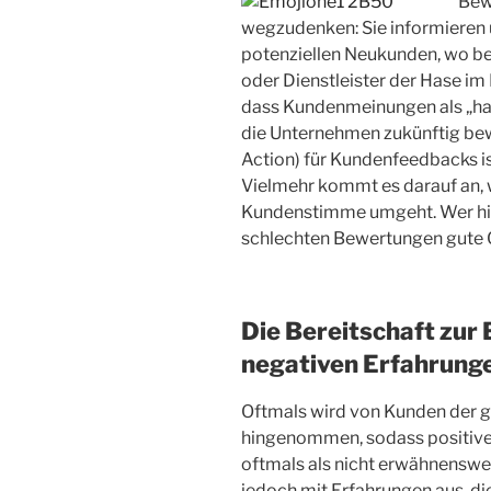
Bewe
wegzudenken: Sie informieren
potenziellen Neukunden, wo b
oder Dienstleister der Hase im 
dass Kundenmeinungen als „ha
die Unternehmen zukünftig bewu
Action) für Kundenfeedbacks ist
Vielmehr kommt es darauf an, 
Kundenstimme umgeht. Wer hier 
schlechten Bewertungen gute 
Die Bereitschaft zur 
negativen Erfahrung
Oftmals wird von Kunden der gu
hingenommen, sodass positiv
oftmals als nicht erwähnenswer
jedoch mit Erfahrungen aus, di