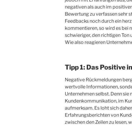
negativen als auch im positiven 
Bewertung zu verfassen sehr st
Feedbacks noch durch ein herz
kommentieren, so wird es bei
schwieriger, den richtigen Ton 
Wie also reagieren Unternehmen
Tipp 1: Das Positive 
Negative Rückmeldungen berge
wertvolle Informationen, sonde
Unternehmen selbst. Denn sie 
Kundenkommunikation, im Kun
aufmerksam. Es loht sich daher
Erfahrungsberichten von Kund
zwischen den Zeilen zu lesen, w