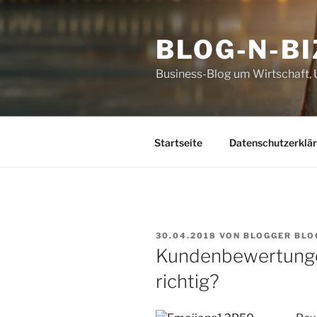
Zum
Inhalt
BLOG-N-BI
springen
Business-Blog um Wirtschaft
Startseite
Datenschutzerklä
VERÖFFENTLICHT
30.04.2018
VON
BLOGGER BLOG
AM
Kundenbewertungen
richtig?