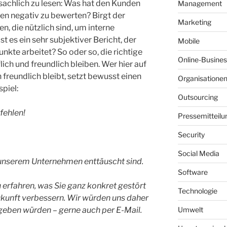
achlich zu lesen: Was hat den Kunden
Management
n negativ zu bewerten? Birgt der
Marketing
, die nützlich sind, um interne
 es ein sehr subjektiver Bericht, der
Mobile
nkte arbeitet? So oder so, die richtige
Online-Busines
lich und freundlich bleiben. Wer hier auf
freundlich bleibt, setzt bewusst einen
Organisatione
piel:
Outsourcing
fehlen!
Pressemitteilu
Security
Social Media
 unserem Unternehmen enttäuscht sind.
Software
u erfahren, was Sie ganz konkret gestört
Technologie
Zukunft verbessern. Wir würden uns daher
geben würden – gerne auch per E-Mail.
Umwelt