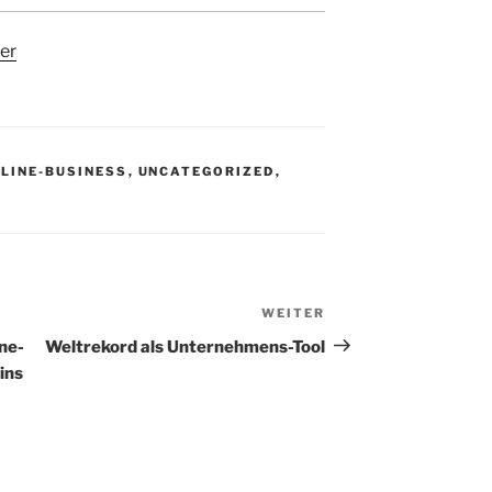
er
LINE-BUSINESS
,
UNCATEGORIZED
,
WEITER
Nächster
Beitrag
ne-
Weltrekord als Unternehmens-Tool
ins