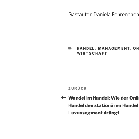
Gastautor:
Daniela Fehrenbach
KATEGORIEN
HANDEL
,
MANAGEMENT
,
ON
WIRTSCHAFT
Beitrags-
Vorheriger
ZURÜCK
Navigation
Beitrag
Wandel im Handel: Wie der Onli
Handel den stationären Handel 
Luxussegment drängt