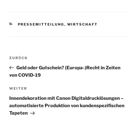
KATEGORIEN
PRESSEMITTEILUNG
,
WIRTSCHAFT
Beitrags-
Vorheriger
ZURÜCK
Navigation
Beitrag
Geld oder Gutschein? (Europa-)Recht in Zeiten
von COVID-19
Nächster
WEITER
Beitrag
Innendekoration mit Canon Digitaldrucklösungen –
automatisierte Produktion von kundenspezifischen
Tapeten