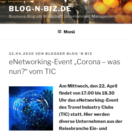
Zum
BLOG-N-BIZ.DE
Inhalt
Business-Blog um Wirtschaft, Unternehmen, Management
springen
Menü
VERÖFFENTLICHT
22.04.2020
VON
BLOGGER BLOG 'N BIZ
AM
eNetworking-Event „Corona – was
nun?“ vom TIC
Am Mittwoch, den 22. April
findet von 17.00 bis 18.30
Uhr das eNetworking-Event
des Travel Industry Clubs
(TIC) statt. Hier werden
diverse Unternehmen aus der
Reisebranche Ein- und