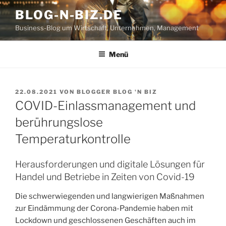
Zum
BLOG-N-BIZ.DE
Inhalt
Business-Blog um Wirtschaft, Unternehmen, Management
springen
Menü
VERÖFFENTLICHT
22.08.2021
VON
BLOGGER BLOG 'N BIZ
AM
COVID-Einlassmanagement und
berührungslose
Temperaturkontrolle
Herausforderungen und digitale Lösungen für
Handel und Betriebe in Zeiten von Covid-19
Die schwerwiegenden und langwierigen Maßnahmen
zur Eindämmung der Corona-Pandemie haben mit
Lockdown und geschlossenen Geschäften auch im