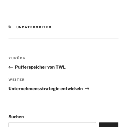
KATEGORIEN
UNCATEGORIZED
Beitrags-
Vorheriger
ZURÜCK
Navigation
Beitrag
Pufferspeicher von TWL
Nächster
WEITER
Beitrag
Unternehmensstrategie entwickeln
Suchen