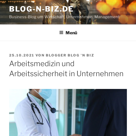
Zum
BLOG-N-BIZ.DE
Inhalt
Business-Blog um Wirtschaft, Unternehmen, Management
springen
Menü
VERÖFFENTLICHT
25.10.2021
VON
BLOGGER BLOG 'N BIZ
AM
Arbeitsmedizin und
Arbeitssicherheit in Unternehmen