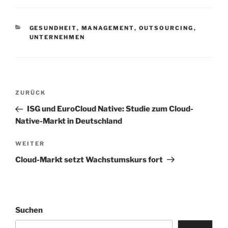
KATEGORIEN
GESUNDHEIT
,
MANAGEMENT
,
OUTSOURCING
,
UNTERNEHMEN
Beitrags-
Vorheriger
ZURÜCK
Navigation
Beitrag
ISG und EuroCloud Native: Studie zum Cloud-
Native-Markt in Deutschland
Nächster
WEITER
Beitrag
Cloud-Markt setzt Wachstumskurs fort
Suchen